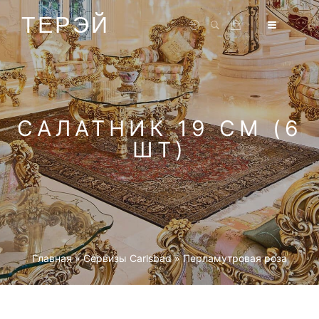
ТЕРЭЙ
САЛАТНИК 19 СМ (6
ШТ)
Главная
»
Cервизы Carlsbad
»
Перламутровая роза