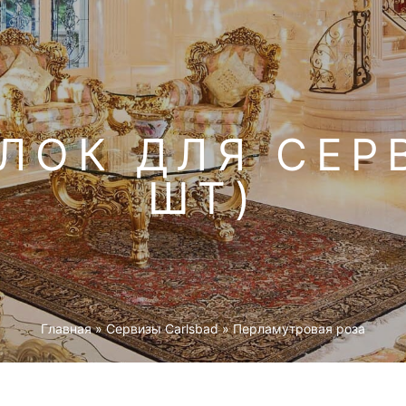
ЛОК ДЛЯ СЕР
ШТ)
Главная
»
Cервизы Carlsbad
»
Перламутровая роза