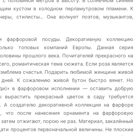
 с половиной метров в высоту. В солнечном сиянии
рящим кустом в холодном перламутровом пламени. К
еры, стилисты... Она волнует поэтов, музыкантов,
 фарфоровой посуды. Декоративную коллекцию
колько топовых компаний Европы. Данная серия
оловины прошлого века. Почитателей прекрасного на
его, романтическая тема сюжета. Если роза является
 эмблема счастья. Подарить любимой женщине живой
 дней. К сожалению живой бутон быстро вянет. Но
леди)» в фарфоровом исполнении — оставить добрую
 вырастить прекрасный цветок в саду требуется
у. А создателю декоративной коллекции на фарфоре
о, что после нанесения орнамента на фарфоровую
затем отжигают, порою не раз. Материал, закалённый
цати процентов первоначальной величины. Не плоские