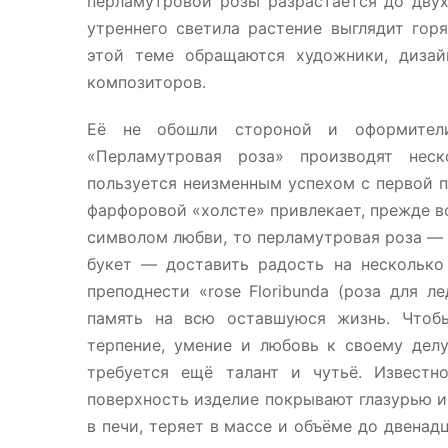
перламутровой розы разрастается до двух
утреннего светила растение выглядит го
этой теме обращаются художники, дизайн
композиторов.
Её не обошли стороной и оформители
«Перламутровая роза» производят нес
пользуется неизменным успехом с первой п
фарфоровой «холсте» привлекает, прежде вс
символом любви, то перламутровая роза —
букет — доставить радость на несколько
преподнести «rose Floribunda (роза для 
память на всю оставшуюся жизнь. Чтобы
терпение, умение и любовь к своему дел
требуется ещё талант и чутьё. Известн
поверхность изделие покрывают глазурью и 
в печи, теряет в массе и объёме до двенад