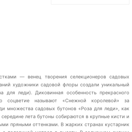
стками — венец творения селекционеров садовых
аний художники садовой флоры создали уникальный
за для леди). Диковинная особенность прекрасного
о соцветие называют «Снежной королевой» за
ди множества садовых бутонов «Роза для леди», как
 середине лета бутоны собираются в крупные кисти и
ыми пряными оттенками. В жарких странах кустарник