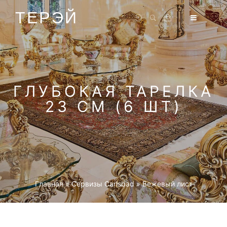
ТЕРЭЙ
ГЛУБОКАЯ ТАРЕЛКА
23 СМ (6 ШТ)
Главная
»
Cервизы Carlsbad
»
Бежевый лист