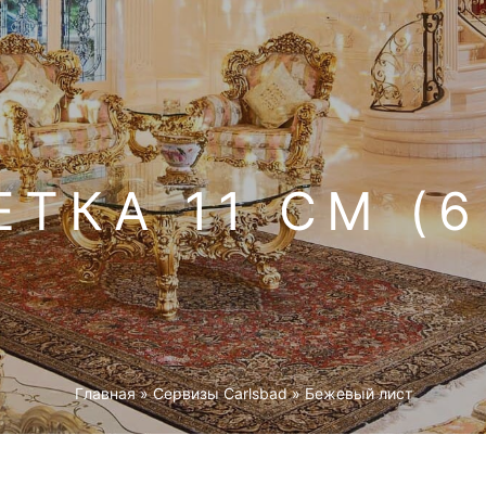
ЕТКА 11 СМ (6
Главная
»
Cервизы Carlsbad
»
Бежевый лист