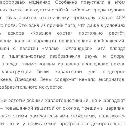
арфоровых изделиях. Особенно преуспели в этом
анах охота пользуется особой любовью среди мужчин
и обучающихся охотничьему промыслу около 40%
 пола. Это одна из причин того, что даже в условиях
у декора «Красная охота» постоянно растёт.
овом полотне поражают великолепием изображений.
шли с полотен «Малых Голландцев». Эта плеяда
ю и тщательностью изображения фауны и флоры
ы посуды заимствованы из давно прошедших веков.
 конструкции были характерны для шедевров
хена, Дрездена, Вены содержат немало экспонатов,
зобразительного искусства.
ыми эстетическими характеристиками, но и обладают
 повышенной защитой от сколов, трещин и царапин.
нные этими замечательными сюжетами, пользуются
ы, но и у почитателей прекрасного декоративного