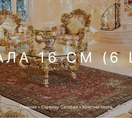
АЛА 16 СМ (6 
Главная
»
Cервизы Carlsbad
»
Красная охота