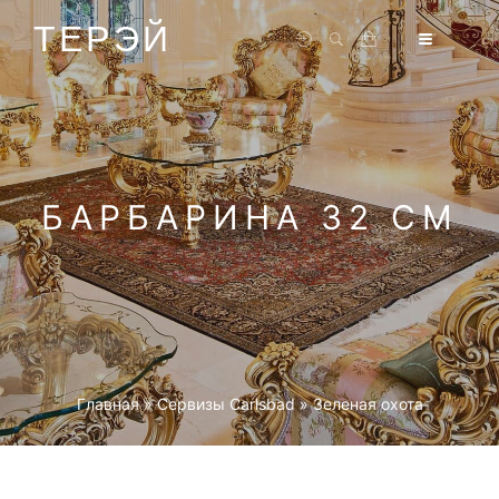
ТЕРЭЙ
БАРБАРИНА 32 СМ
Главная
»
Cервизы Carlsbad
»
Зеленая охота