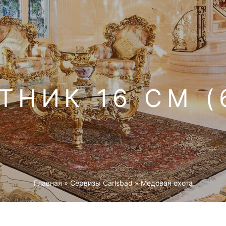
ТНИК 16 СМ (
Главная
»
Cервизы Carlsbad
»
Медовая охота