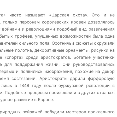
та» часто называют «Царская охота». Это и не
д только персонам королевских кровей дозволялось
у войнами и революциями подобный вид развлечения
обытых трофеев, упущенных возможностей была одна
авителей сильного пола. Охотничьи сюжеты окружали
ельные полотна, декоративные орнаменты, рисунки на
 «спорта» среди аристократов. Богатые участники
е для поддержания жизни. Они руководствовались
первые и появились изображения, похожие на декор
емя состязаний. Аристократы дарили фарфоровую
 лишь в 1848 году после буржуазной революции в
. Подобные процессы произошли и в других странах.
урное развитие в Европе.
природных пейзажей побудили мастеров прикладного