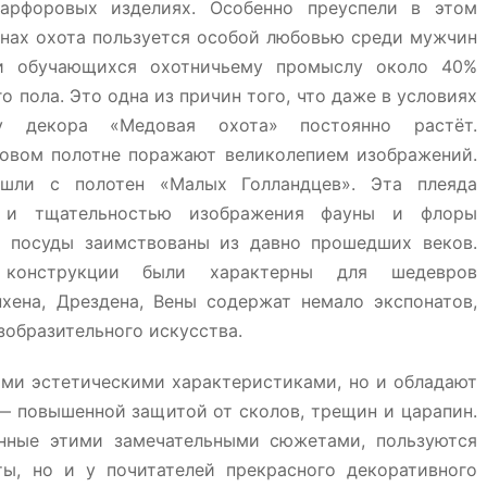
арфоровых изделиях. Особенно преуспели в этом
анах охота пользуется особой любовью среди мужчин
и обучающихся охотничьему промыслу около 40%
 пола. Это одна из причин того, что даже в условиях
у декора «Медовая охота» постоянно растёт.
овом полотне поражают великолепием изображений.
шли с полотен «Малых Голландцев». Эта плеяда
ю и тщательностью изображения фауны и флоры
ы посуды заимствованы из давно прошедших веков.
 конструкции были характерны для шедевров
хена, Дрездена, Вены содержат немало экспонатов,
зобразительного искусства.
ыми эстетическими характеристиками, но и обладают
 повышенной защитой от сколов, трещин и царапин.
нные этими замечательными сюжетами, пользуются
ы, но и у почитателей прекрасного декоративного