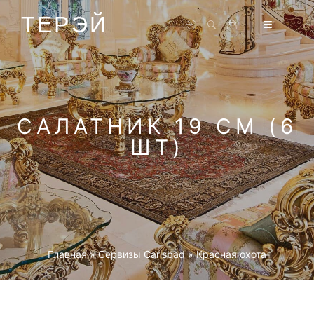
ТЕРЭЙ
САЛАТНИК 19 СМ (6
ШТ)
Главная
»
Cервизы Carlsbad
»
Красная охота