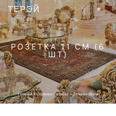
ТЕРЭЙ
РОЗЕТКА 11 СМ (6
ШТ)
Главная
»
Cервизы Carlsbad
»
Зеленая охота