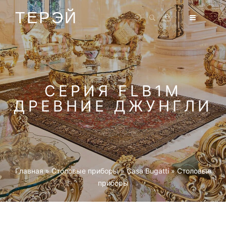
ТЕРЭЙ
СЕРИЯ FLB1M
ДРЕВНИЕ ДЖУНГЛИ
Главная
»
Столовые приборы
»
Casa Bugatti
»
Столовые
приборы