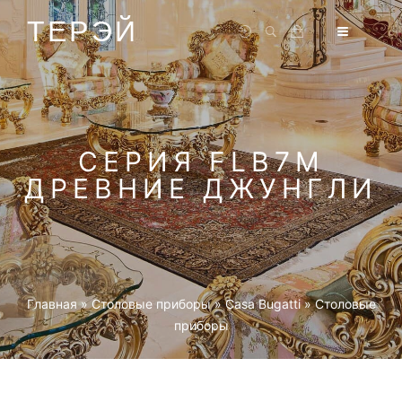
ТЕРЭЙ
СЕРИЯ FLB7M
ДРЕВНИЕ ДЖУНГЛИ
Главная
»
Столовые приборы
»
Casa Bugatti
»
Столовые
приборы