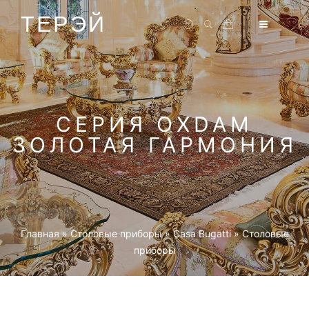
ТЕРЭЙ
СЕРИЯ OXDAM
ЗОЛОТАЯ ГАРМОНИЯ
Главная
»
Столовые приборы
»
Casa Bugatti
»
Столовые
приборы