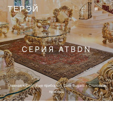
ТЕРЭЙ
СЕРИЯ ATBDN
Главная
»
Столовые приборы
»
Casa Bugatti
»
Столовые
приборы