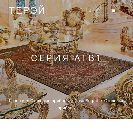
ТЕРЭЙ
СЕРИЯ ATB1
Главная
»
Столовые приборы
»
Casa Bugatti
»
Столовые
приборы