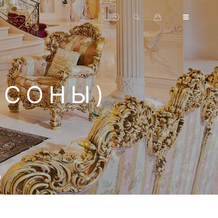
РСОНЫ)
и