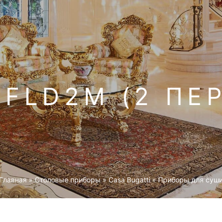
 FLD2M (2 ПЕ
Главная
»
Столовые приборы
»
Casa Bugatti
»
Приборы для суш