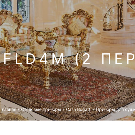
 FLD4M (2 ПЕ
Главная
»
Столовые приборы
»
Casa Bugatti
»
Приборы для суш