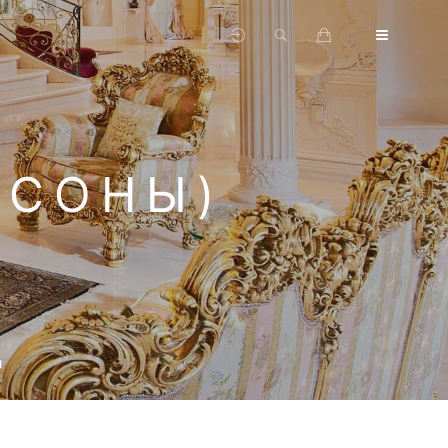
РСОНЫ)
и