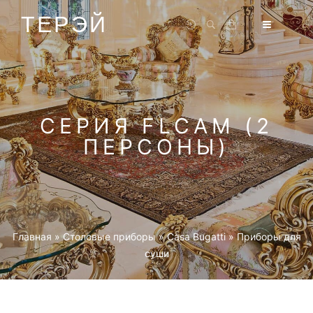
ТЕРЭЙ
СЕРИЯ FLCAM (2
ПЕРСОНЫ)
Главная
»
Столовые приборы
»
Casa Bugatti
»
Приборы для
суши