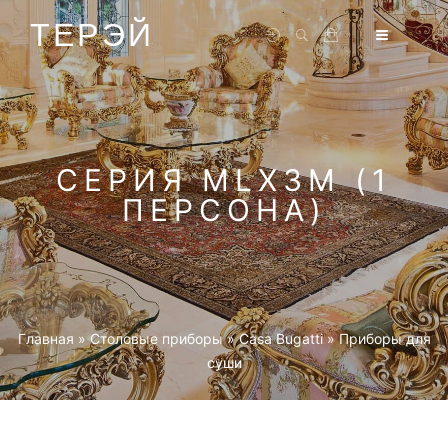
ТЕРЭЙ
СЕРИЯ MLX3M (1
ПЕРСОНА)
Главная
»
Столовые приборы
»
Casa Bugatti
»
Приборы для
суши