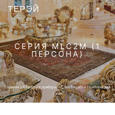
ТЕРЭЙ
СЕРИЯ MLC2M (1
ПЕРСОНА)
Главная
»
Столовые приборы
»
Casa Bugatti
»
Приборы для
суши