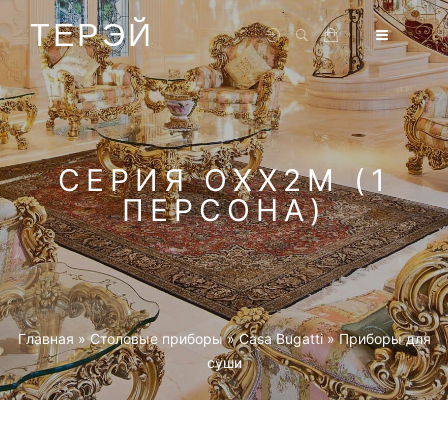
ТЕРЭЙ
СЕРИЯ OXX2M (1
ПЕРСОНА)
Главная
»
Столовые приборы
»
Casa Bugatti
»
Приборы для
суши