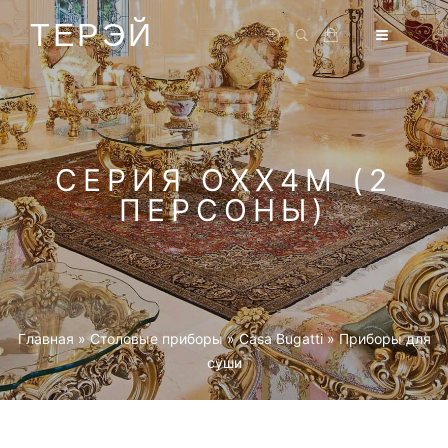
ТЕРЭЙ
СЕРИЯ OXX4M (2
ПЕРСОНЫ)
Главная
»
Столовые приборы
»
Casa Bugatti
»
Приборы для
суши