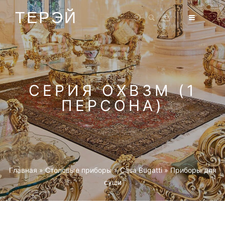
ТЕРЭЙ
СЕРИЯ OXB3M (1
ПЕРСОНА)
Главная
»
Столовые приборы
»
Casa Bugatti
»
Приборы для
суши