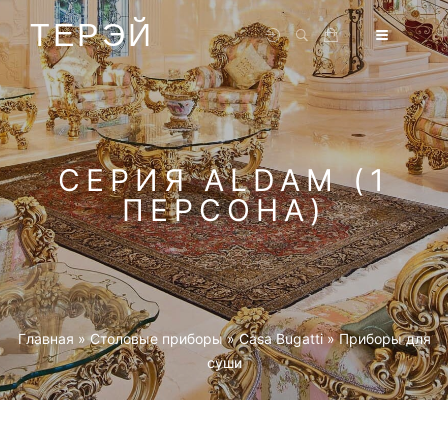
ТЕРЭЙ
СЕРИЯ ALDAM (1
ПЕРСОНА)
Главная
»
Столовые приборы
»
Casa Bugatti
»
Приборы для
суши