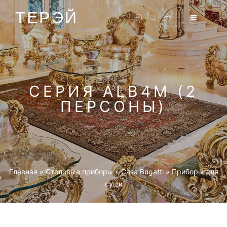
ТЕРЭЙ
СЕРИЯ ALB4M (2
ПЕРСОНЫ)
Главная
»
Столовые приборы
»
Casa Bugatti
»
Приборы для
суши