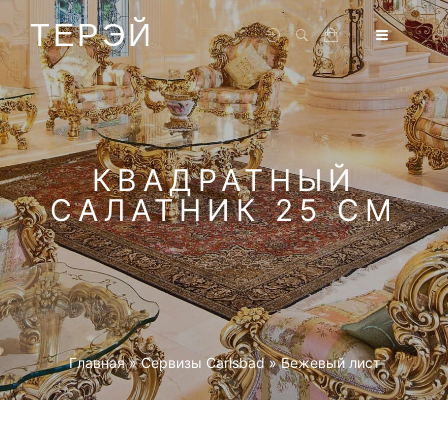
ТЕРЭЙ
КВАДРАТНЫЙ
САЛАТНИК 25 СМ
Главная
»
Cервизы Carlsbad
»
Бежевый лист