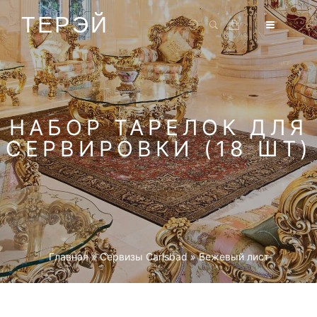
ТЕРЭЙ
НАБОР ТАРЕЛОК ДЛЯ
СЕРВИРОВКИ (18 ШТ)
Главная
»
Cервизы Carlsbad
»
Бежевый лист