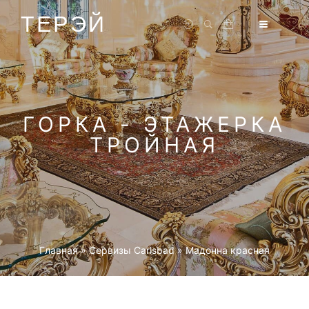
ТЕРЭЙ
ГОРКА - ЭТАЖЕРКА
ТРОЙНАЯ
Главная
»
Cервизы Carlsbad
»
Мадонна красная