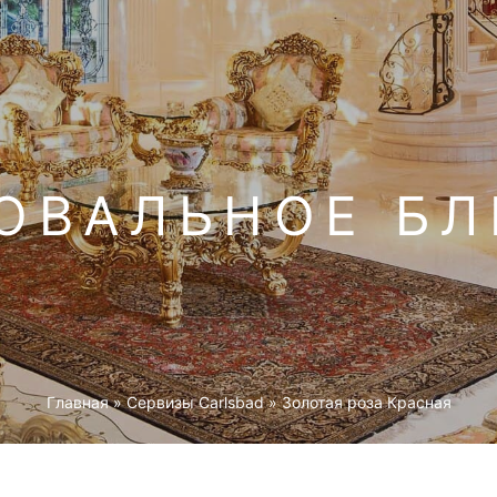
ОВАЛЬНОЕ Б
Главная
»
Cервизы Carlsbad
»
Золотая роза Красная