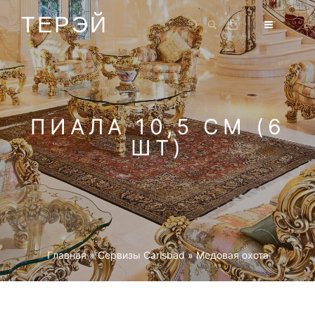
ТЕРЭЙ
ПИАЛА 10,5 СМ (6
ШТ)
Главная
»
Cервизы Carlsbad
»
Медовая охота