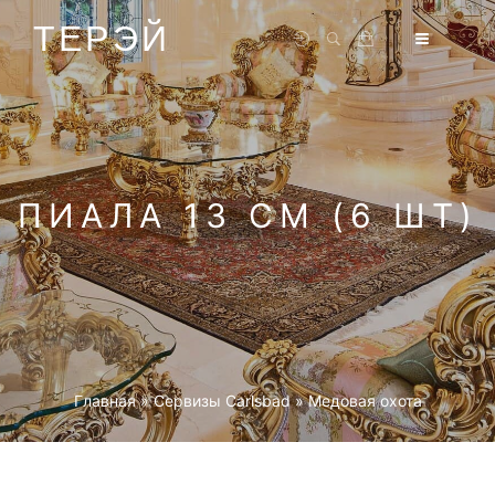
ТЕРЭЙ
ПИАЛА 13 СМ (6 ШТ)
Главная
»
Cервизы Carlsbad
»
Медовая охота