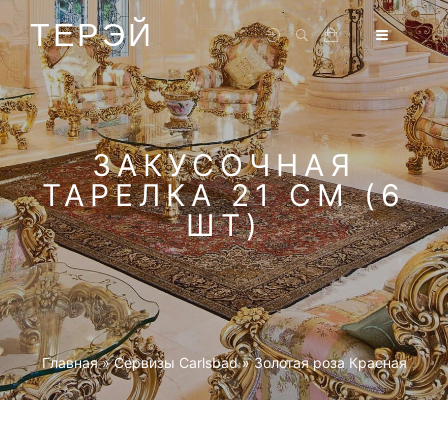
ТЕРЭЙ
ЗАКУСОЧНАЯ
ТАРЕЛКА 21 СМ (6
ШТ)
Главная
»
Cервизы Carlsbad
»
Золотая роза Красная