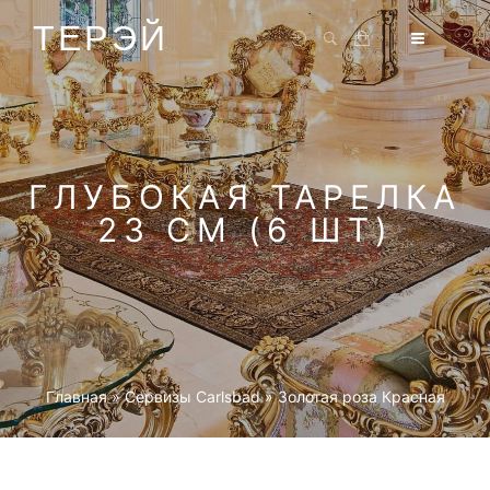
ТЕРЭЙ
ГЛУБОКАЯ ТАРЕЛКА
23 СМ (6 ШТ)
Главная
»
Cервизы Carlsbad
»
Золотая роза Красная