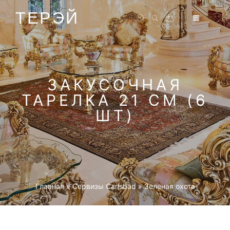
ТЕРЭЙ
ЗАКУСОЧНАЯ
ТАРЕЛКА 21 СМ (6
ШТ)
Главная
»
Cервизы Carlsbad
»
Зеленая охота