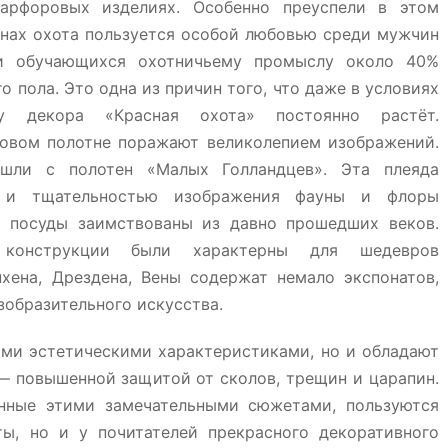
арфоровых изделиях. Особенно преуспели в этом
анах охота пользуется особой любовью среди мужчин
и обучающихся охотничьему промыслу около 40%
 пола. Это одна из причин того, что даже в условиях
у декора «Красная охота» постоянно растёт.
овом полотне поражают великолепием изображений.
шли с полотен «Малых Голландцев». Эта плеяда
ю и тщательностью изображения фауны и флоры
ы посуды заимствованы из давно прошедших веков.
 конструкции были характерны для шедевров
хена, Дрездена, Вены содержат немало экспонатов,
зобразительного искусства.
ыми эстетическими характеристиками, но и обладают
 повышенной защитой от сколов, трещин и царапин.
нные этими замечательными сюжетами, пользуются
ы, но и у почитателей прекрасного декоративного