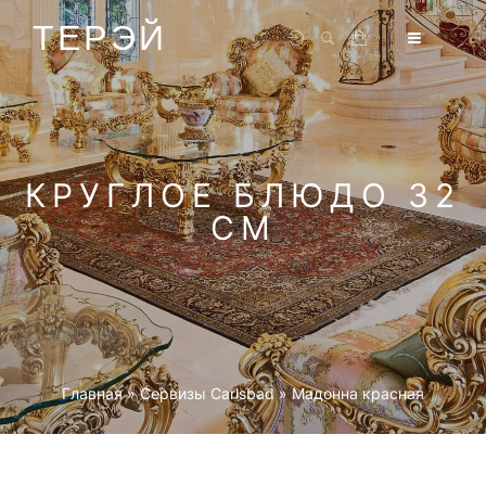
ТЕРЭЙ
КРУГЛОЕ БЛЮДО 32
СМ
Главная
»
Cервизы Carlsbad
»
Мадонна красная