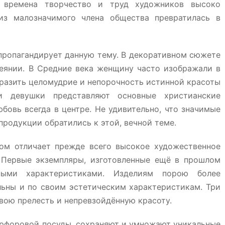
 времена творчество и труд художников высоко
из малозначимого члена общества превратилась в
пропагандирует данную тему. В декоративном сюжете
еянии. В Средние века женщину часто изображали в
бразить целомудрие и непорочность истинной красоты
ри девушки представляют основные христианские
бовь всегда в центре. Не удивительно, что значимые
родукции обратились к этой, вечной теме.
ом отличает прежде всего высокое художественное
. Первые экземпляры, изготовленные ещё в прошлом
ными характеристиками. Изделиям порою более
льны и по своим эстетическим характеристикам. Три
вою прелесть и непревзойдённую красоту.
рфоровой посуды, сохраняют и умножают уникальные