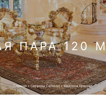
Я ПАРА 120 М
Главная
»
Cервизы Carlsbad
»
Мадонна красная